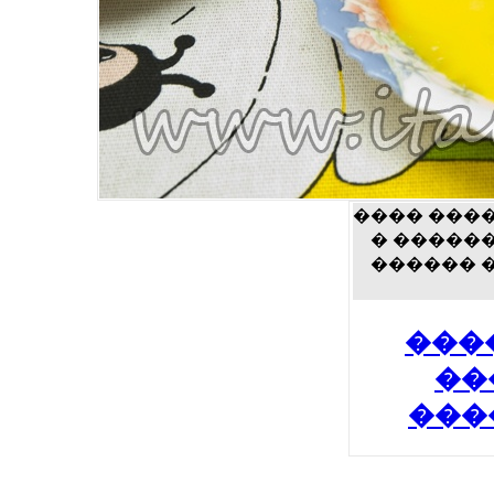
���� ����
� ������
������ 
���
��
���